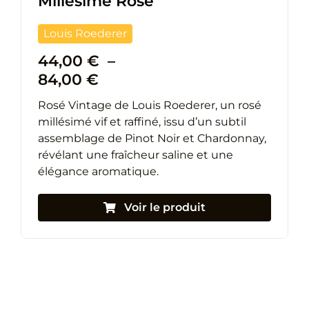
Millésimé Rosé
Louis Roederer
44,00
€
–
Plage
84,00
€
de
Rosé Vintage
de
Louis Roederer
, un rosé
prix :
millésimé vif et raffiné, issu d’un subtil
44,00 €
assemblage de Pinot Noir et Chardonnay,
à
révélant une fraîcheur saline et une
84,00 €
élégance aromatique.
Voir le produit