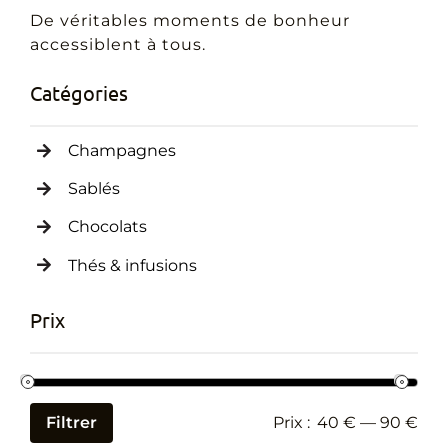
Cadeaux Personnalisés
De véritables moments de bonheur
accessiblent à tous.
Blog
Catégories
Champagnes
Sablés
Chocolats
Thés & infusions
Prix
Filtrer
Prix :
40 €
—
90 €
Prix
Prix