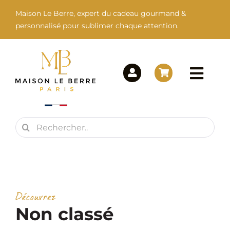
Passer
Maison Le Berre, expert du cadeau gourmand &
au
personnalisé pour sublimer chaque attention.
contenu
Togg
Navi
Rechercher:
Maison Le Berre
Nos Marques
Découvrez
Nos Produits
Non classé