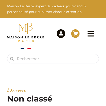
Passer
Maison Le Berre, expert du cadeau gourmand &
au
personnalisé pour sublimer chaque attention.
contenu
Togg
Navi
Rechercher:
Maison Le Berre
Nos Marques
Découvrez
Nos Produits
Non classé