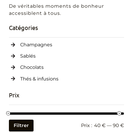
Cadeaux Personnalisés
De véritables moments de bonheur
accessiblent à tous.
Blog
Catégories
Champagnes
Sablés
Chocolats
Thés & infusions
Prix
Filtrer
Prix :
40 €
—
90 €
Prix
Prix