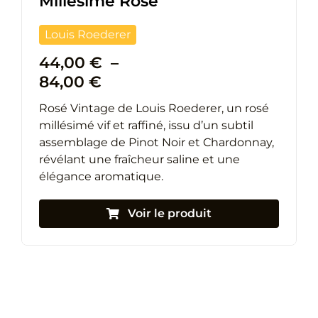
Millésimé Rosé
Louis Roederer
44,00
€
–
Plage
84,00
€
de
Rosé Vintage
de
Louis Roederer
, un rosé
prix :
millésimé vif et raffiné, issu d’un subtil
44,00 €
assemblage de Pinot Noir et Chardonnay,
à
révélant une fraîcheur saline et une
84,00 €
élégance aromatique.
Voir le produit