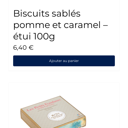
Biscuits sablés
pomme et caramel –
étui 100g
6,40
€
Ajouter au panier