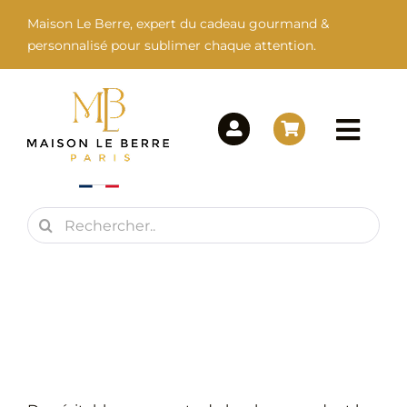
Passer
Maison Le Berre, expert du cadeau gourmand &
au
personnalisé pour sublimer chaque attention.
contenu
Togg
Navi
Rechercher:
Maison Le Berre
Nos Marques
Nos Produits