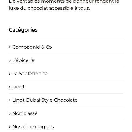
Cadeaux Personnalisés
De véritables moments de bonheur rendant le
luxe du chocolat accessible à tous.
Blog
Catégories
Compagnie & Co
L’épicerie
La Sablésienne
Lindt
Lindt Dubai Style Chocolate
Non classé
Nos champagnes