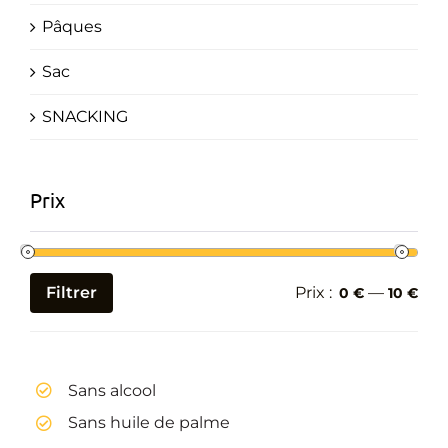
Pâques
Sac
SNACKING
Prix
Filtrer
Prix :
—
0 €
10 €
Prix
Prix
min
max
Sans alcool
Sans huile de palme