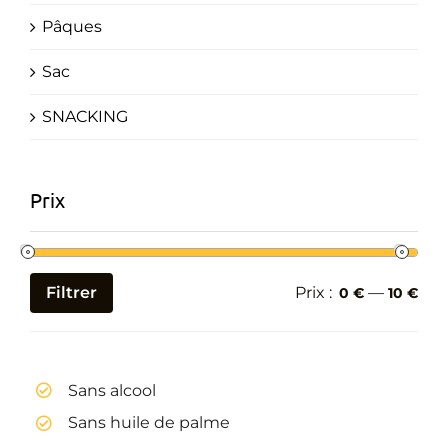
Pâques
Sac
SNACKING
Prix
Filtrer
Prix :
—
0 €
10 €
Prix
Prix
min
max
Sans alcool
Sans huile de palme