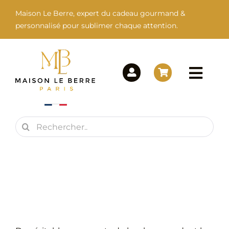
Passer
Maison Le Berre, expert du cadeau gourmand &
au
personnalisé pour sublimer chaque attention.
contenu
Togg
Navi
Rechercher:
Maison Le Berre
Nos Marques
Nos Produits