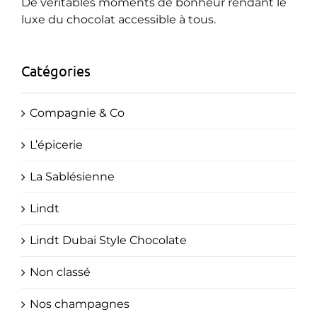
Cadeaux Personnalisés
De véritables moments de bonheur rendant le
luxe du chocolat accessible à tous.
Blog
Catégories
Compagnie & Co
L’épicerie
La Sablésienne
Lindt
Lindt Dubai Style Chocolate
Non classé
Nos champagnes