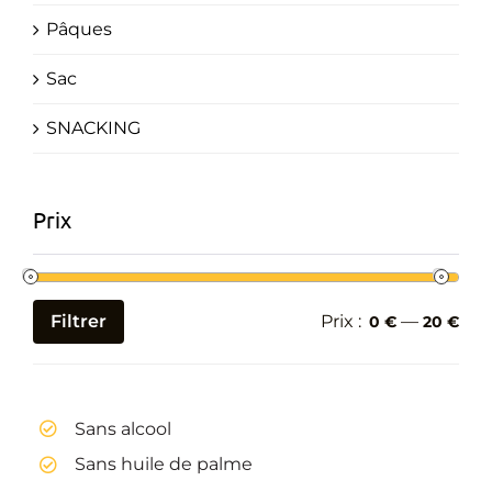
Pâques
Sac
SNACKING
Prix
Filtrer
Prix :
—
0 €
20 €
Prix
Prix
min
max
Sans alcool
Sans huile de palme