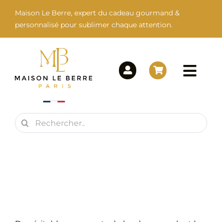
Passer
Maison Le Berre, expert du cadeau gourmand &
au
personnalisé pour sublimer chaque attention.
contenu
Togg
Navi
Rechercher:
Maison Le Berre
Nos Marques
Nos Produits