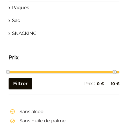
Pâques
Sac
SNACKING
Prix
Filtrer
Prix :
—
0 €
10 €
Prix
Prix
min
max
Sans alcool
Sans huile de palme