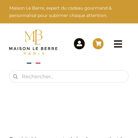
Passer
Maison Le Berre, expert du cadeau gourmand &
au
personnalisé pour sublimer chaque attention.
contenu
Togg
Navi
Rechercher:
Maison Le Berre
Nos Marques
Nos Produits