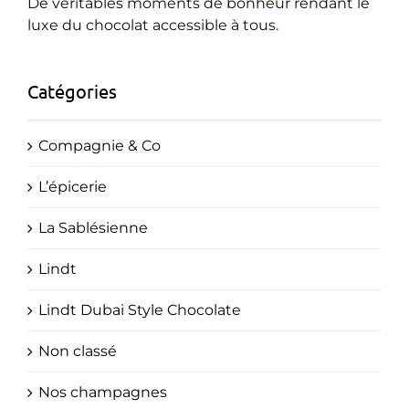
Cadeaux Personnalisés
De véritables moments de bonheur rendant le
luxe du chocolat accessible à tous.
Blog
Catégories
Compagnie & Co
L’épicerie
La Sablésienne
Lindt
Lindt Dubai Style Chocolate
Non classé
Nos champagnes