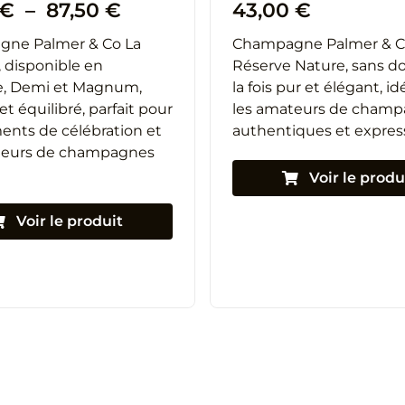
Plage
€
–
87,50
€
43,00
€
de
ne Palmer & Co La
Champagne Palmer & C
prix :
 disponible en
Réserve Nature, sans do
22,20 €
le, Demi et Magnum,
la fois pur et élégant, i
à
et équilibré, parfait pour
les amateurs de cham
87,50 €
ents de célébration et
authentiques et express
teurs de champagnes
Voir le produ
Voir le produit