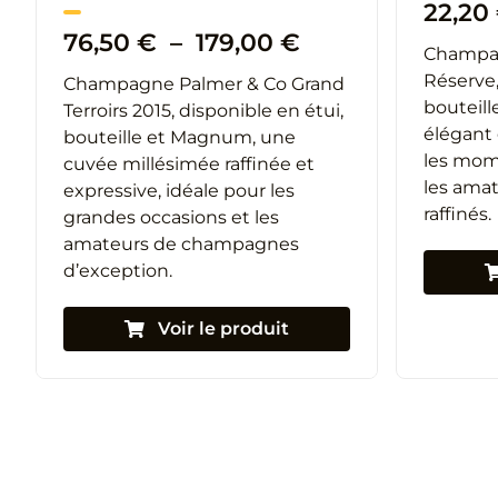
22,20
Plage
76,50
€
–
179,00
€
Champag
de
Réserve,
Champagne Palmer & Co Grand
prix :
bouteil
Terroirs 2015, disponible en étui,
76,50 €
élégant 
bouteille et Magnum, une
à
les mom
cuvée millésimée raffinée et
179,00 €
les ama
expressive, idéale pour les
raffinés.
grandes occasions et les
amateurs de champagnes
d’exception.
Voir le produit