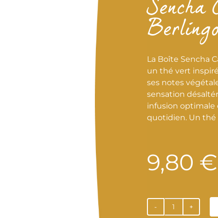
Sencha C
Berling
La Boîte Sencha C
un thé vert inspiré
ses notes végétale
sensation désalté
infusion optimale 
quotidien. Un thé 
9,80
€
quantité