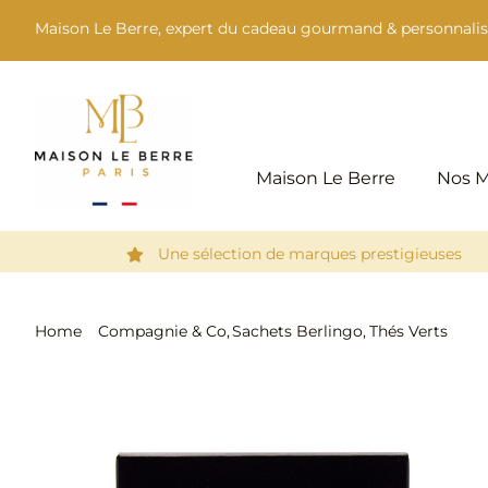
Passer
Maison Le Berre, expert du cadeau gourmand & personnalis
au
contenu
Maison Le Berre
Nos 
Une sélection de marques prestigieuses
Home
Compagnie & Co
Sachets Berlingo
Thés Verts
Sencha Calida – Boîte 25 Sachets Berlingo