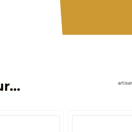
de
Sencha
Calida
–
Boîte
25
Sachets
Berlingo
ur…
artis