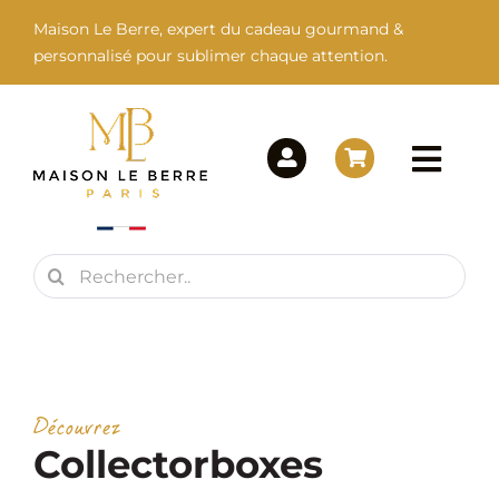
Passer
Maison Le Berre, expert du cadeau gourmand &
au
personnalisé pour sublimer chaque attention.
contenu
Togg
Navi
Rechercher:
Maison Le Berre
Nos Marques
Découvrez
Nos Produits
Collectorboxes