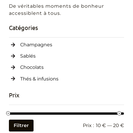
Cadeaux Personnalisés
De véritables moments de bonheur
accessiblent à tous.
Blog
Catégories
Champagnes
Sablés
Chocolats
Thés & infusions
Prix
Filtrer
Prix :
10 €
—
20 €
Prix
Prix