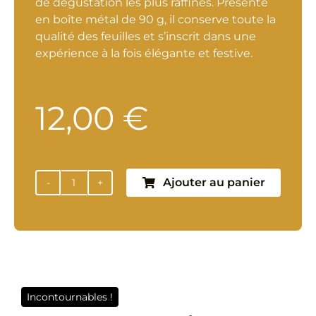
de dégustation les plus raffinés. Présenté
en boîte métal de 90 g, il conserve toute la
qualité des feuilles et s’inscrit dans une
expérience à la fois élégante et festive.
12,00
€
Ajouter au panier
quantité
de
170
–
Thé
Anniversaire
–
Incontournables !
Boîte