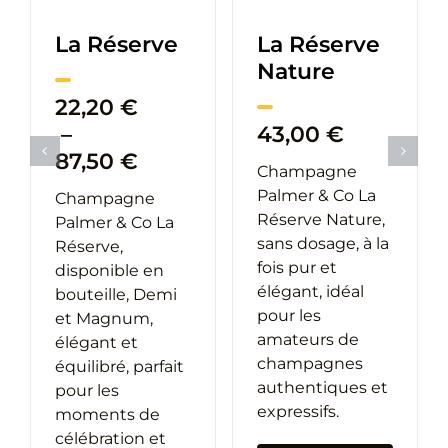
La Réserve
La Réserve
Nature
22,20
€
–
43,00
€
Plage
87,50
€
Champagne
de
Palmer & Co La
Champagne
e
prix :
Réserve Nature,
Palmer & Co La
22,20 €
sans dosage, à la
Réserve,
à
fois pur et
disponible en
0 €
87,50 €
élégant, idéal
bouteille, Demi
pour les
et Magnum,
amateurs de
élégant et
00 €
champagnes
équilibré, parfait
authentiques et
pour les
expressifs.
moments de
célébration et