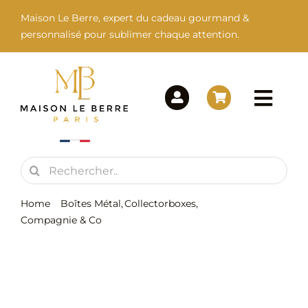
Passer
Maison Le Berre, expert du cadeau gourmand &
au
personnalisé pour sublimer chaque attention.
contenu
Togg
Navi
Rechercher:
Maison Le Berre
Home
Boîtes Métal
Collectorboxes
Nos Marques
Compagnie & Co
170 – Thé Anniversaire – Boîte Métal 90g
Nos Produits