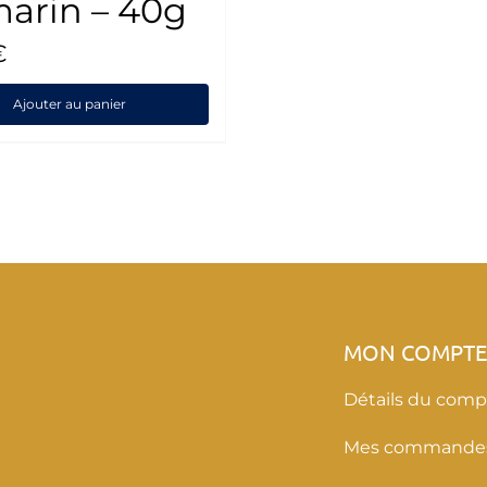
arin – 40g
€
Ajouter au panier
MON COMPT
Détails du comp
Mes commande