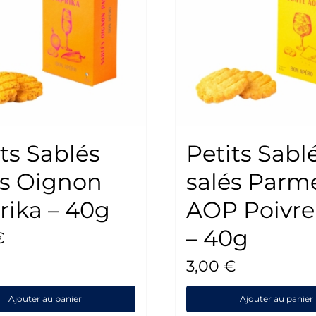
ts Sablés
Petits Sabl
és Oignon
salés Parm
rika – 40g
AOP Poivre
– 40g
€
3,00
€
Ajouter au panier
Ajouter au panier