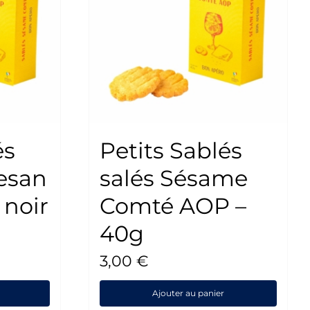
és
Petits Sablés
esan
salés Sésame
 noir
Comté AOP –
40g
3,00
€
Ajouter au panier