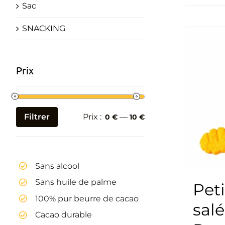
Sac
SNACKING
Prix
Filtrer
Prix :
—
0 €
10 €
Prix
Prix
min
max
Sans alcool
Sans huile de palme
Peti
100% pur beurre de cacao
sal
Cacao durable