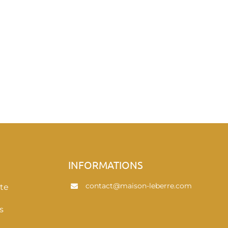
E
INFORMATIONS
contact@maison-leberre.com
te
s