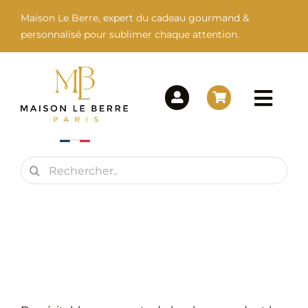
Passer
Maison Le Berre, expert du cadeau gourmand &
au
personnalisé pour sublimer chaque attention.
contenu
Togg
Navi
Rechercher:
Maison Le Berre
Nos Marques
Nos Produits