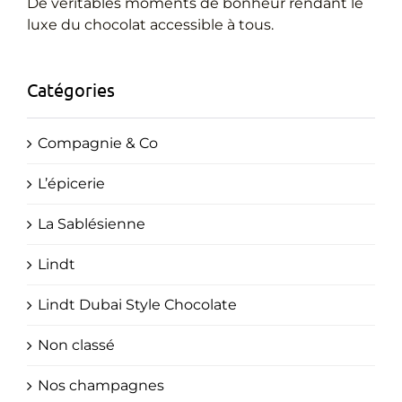
Cadeaux Personnalisés
De véritables moments de bonheur rendant le
luxe du chocolat accessible à tous.
Blog
Catégories
Compagnie & Co
L’épicerie
La Sablésienne
Lindt
Lindt Dubai Style Chocolate
Non classé
Nos champagnes