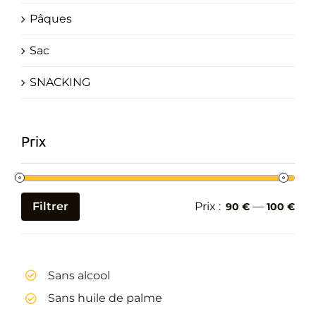
Pâques
Sac
SNACKING
Prix
Filtrer
Prix :
—
90 €
100 €
Prix
Prix
min
max
Sans alcool
Sans huile de palme