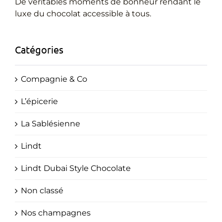
Cadeaux Personnalisés
De véritables moments de bonheur rendant le
luxe du chocolat accessible à tous.
Blog
Catégories
Compagnie & Co
L’épicerie
La Sablésienne
Lindt
Lindt Dubai Style Chocolate
Non classé
Nos champagnes