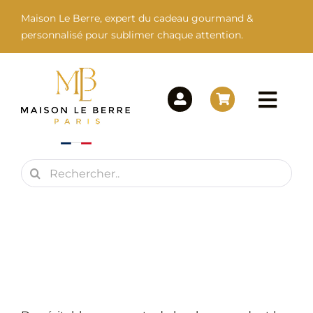
Passer
Maison Le Berre, expert du cadeau gourmand &
au
personnalisé pour sublimer chaque attention.
contenu
Togg
Navi
Rechercher:
Maison Le Berre
Nos Marques
Nos Produits