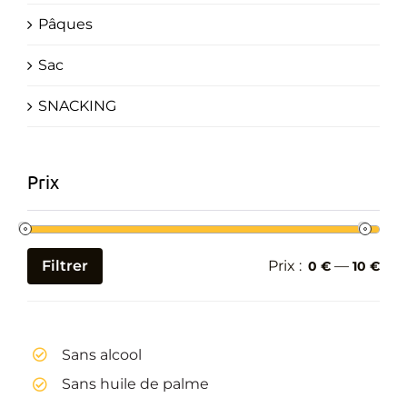
Pâques
Sac
SNACKING
Prix
Filtrer
Prix :
—
0 €
10 €
Prix
Prix
min
max
Sans alcool
Sans huile de palme