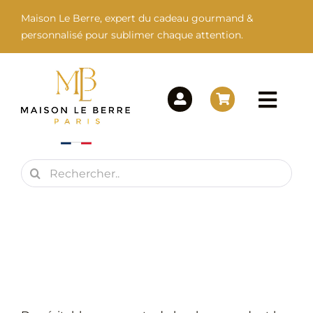
Passer
Maison Le Berre, expert du cadeau gourmand &
au
personnalisé pour sublimer chaque attention.
contenu
Togg
Navi
Rechercher:
Maison Le Berre
Nos Marques
Nos Produits