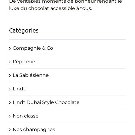
Cadeaux Personnalisés
De véritables moments de bonheur rendant le
luxe du chocolat accessible à tous.
Blog
Catégories
Compagnie & Co
L’épicerie
La Sablésienne
Lindt
Lindt Dubai Style Chocolate
Non classé
Nos champagnes