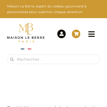
Passer
Maison Le Berre, expert du cadeau gourmand &
au
personnalisé pour sublimer chaque attention.
contenu
Togg
Navi
Rechercher:
Maison Le Berre
Nos Marques
Nos Produits