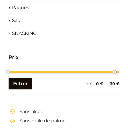
Pâques
Sac
SNACKING
Prix
Filtrer
Prix :
—
0 €
30 €
Prix
Prix
min
max
Sans alcool
Sans huile de palme