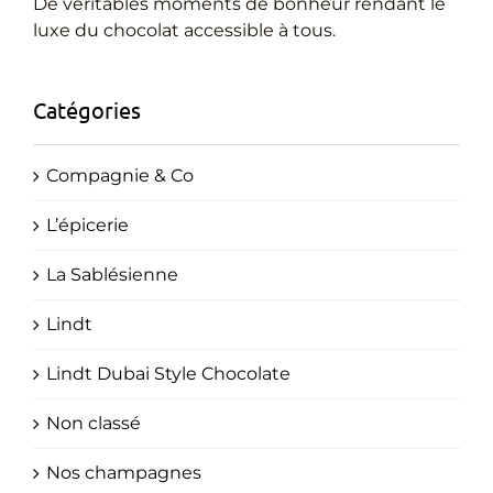
Cadeaux Personnalisés
De véritables moments de bonheur rendant le
luxe du chocolat accessible à tous.
Blog
Catégories
Compagnie & Co
L’épicerie
La Sablésienne
Lindt
Lindt Dubai Style Chocolate
Non classé
Nos champagnes