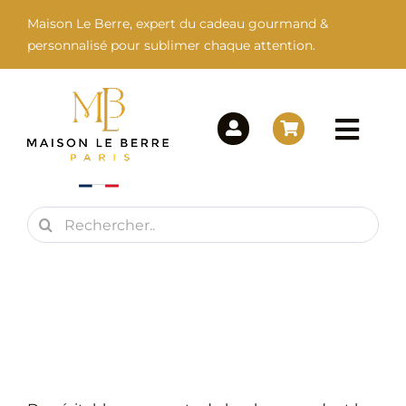
Passer
Maison Le Berre, expert du cadeau gourmand &
au
personnalisé pour sublimer chaque attention.
contenu
Togg
Navi
Rechercher:
Maison Le Berre
Nos Marques
Nos Produits