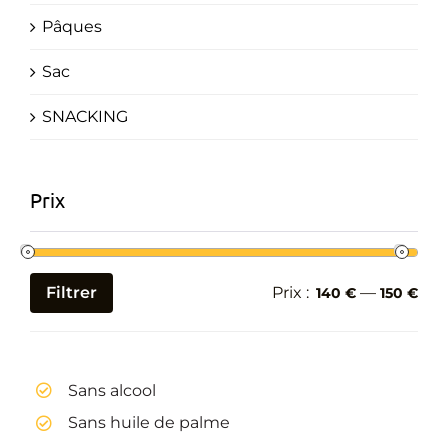
Pâques
Sac
SNACKING
Prix
Filtrer
Prix :
—
140 €
150 €
Prix
Prix
min
max
Sans alcool
Sans huile de palme