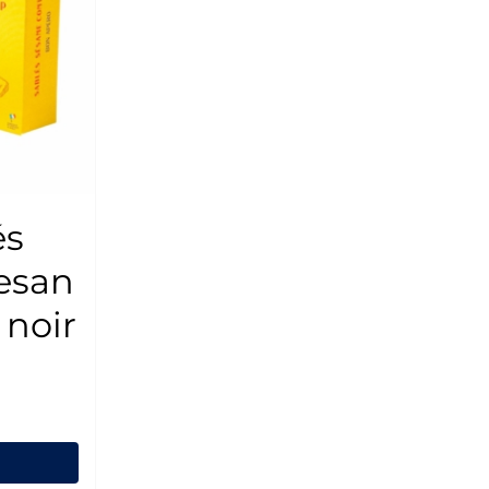
és
esan
 noir