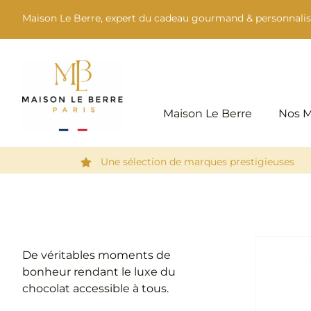
Passer
Maison Le Berre, expert du cadeau gourmand & personnalis
au
contenu
Maison Le Berre
Nos 
Une sélection de marques prestigieuses
De véritables moments de
bonheur rendant le luxe du
chocolat accessible à tous.