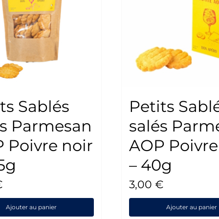
ts Sablés
Petits Sabl
és Parmesan
salés Parm
 Poivre noir
AOP Poivre
05g
– 40g
€
3,00
€
Ajouter au panier
Ajouter au panier