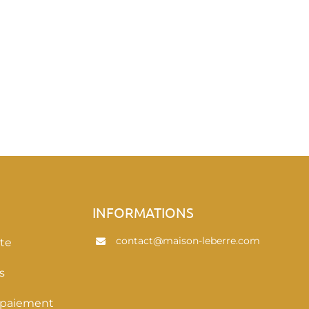
E
INFORMATIONS
contact@maison-leberre.com
te
s
 paiement