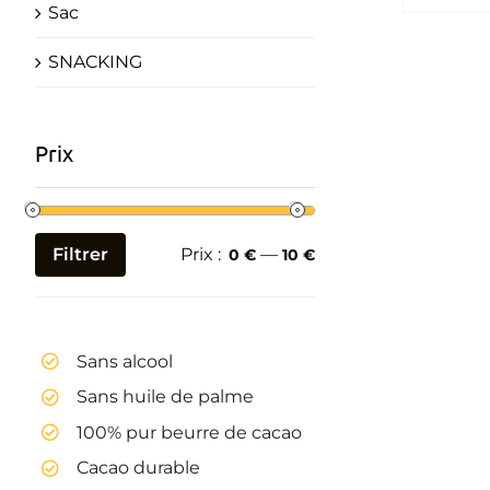
Sac
SNACKING
Prix
Filtrer
Prix :
—
0 €
10 €
Prix
Prix
min
max
Sans alcool
Sans huile de palme
100% pur beurre de cacao
Cacao durable