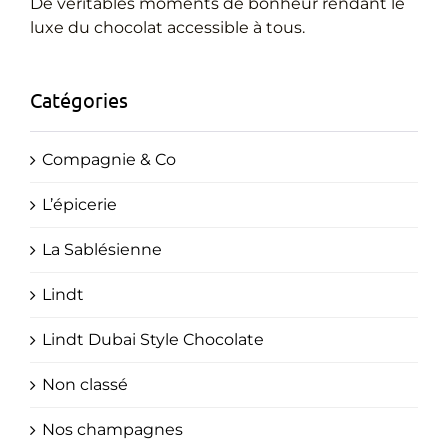
Cadeaux Personnalisés
De véritables moments de bonheur rendant le
luxe du chocolat accessible à tous.
Blog
Catégories
Compagnie & Co
L’épicerie
La Sablésienne
Lindt
Lindt Dubai Style Chocolate
Non classé
Nos champagnes