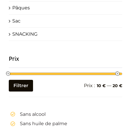
Pâques
Sac
SNACKING
Prix
Filtrer
Prix :
—
10 €
20 €
Prix
Prix
min
max
Sans alcool
Sans huile de palme