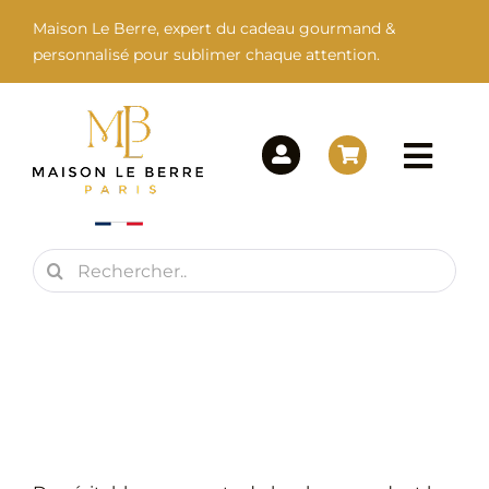
Passer
Maison Le Berre, expert du cadeau gourmand &
au
personnalisé pour sublimer chaque attention.
contenu
Togg
Navi
Rechercher:
Maison Le Berre
Nos Marques
Nos Produits