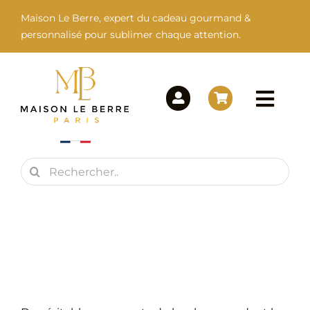
Passer
Maison Le Berre, expert du cadeau gourmand &
au
personnalisé pour sublimer chaque attention.
contenu
Togg
Navi
Rechercher:
Maison Le Berre
Nos Marques
Nos Produits