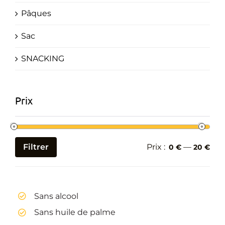
Pâques
Sac
SNACKING
Prix
Filtrer
Prix :
—
0 €
20 €
Prix
Prix
min
max
Sans alcool
Sans huile de palme