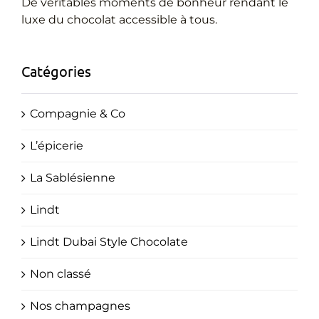
Cadeaux Personnalisés
De véritables moments de bonheur rendant le
luxe du chocolat accessible à tous.
Blog
Catégories
Compagnie & Co
L’épicerie
La Sablésienne
Lindt
Lindt Dubai Style Chocolate
Non classé
Nos champagnes