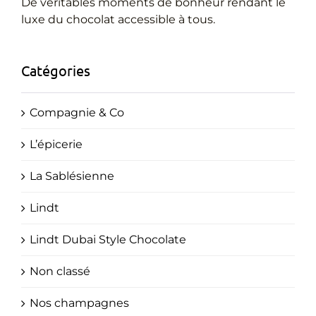
Cadeaux Personnalisés
De véritables moments de bonheur rendant le
luxe du chocolat accessible à tous.
Blog
Catégories
Compagnie & Co
L’épicerie
La Sablésienne
Lindt
Lindt Dubai Style Chocolate
Non classé
Nos champagnes