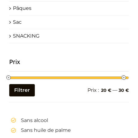
Pâques
Sac
SNACKING
Prix
Filtrer
Prix :
—
20 €
30 €
Prix
Prix
min
max
Sans alcool
Sans huile de palme