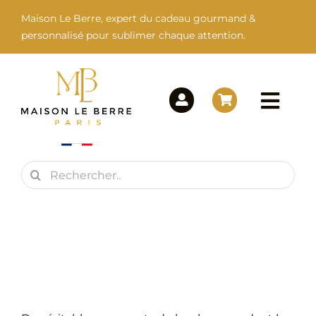
Passer
Maison Le Berre, expert du cadeau gourmand &
au
personnalisé pour sublimer chaque attention.
contenu
Togg
Navi
Rechercher:
Maison Le Berre
Nos Marques
Nos Produits