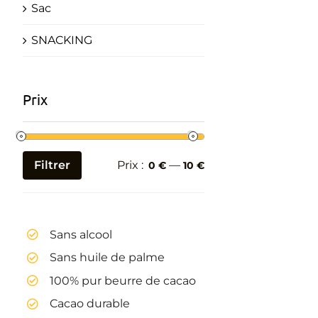
Sac
SNACKING
Prix
Filtrer
Prix :
—
0 €
10 €
Prix
Prix
min
max
Sans alcool
Sans huile de palme
100% pur beurre de cacao
Cacao durable