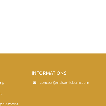
E
INFORMATIONS
contact@maison-leberre.com
te
s
 paiement