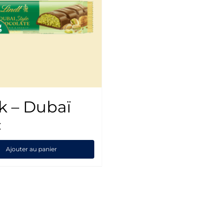
ck – Dubaï
€
Ajouter au panier