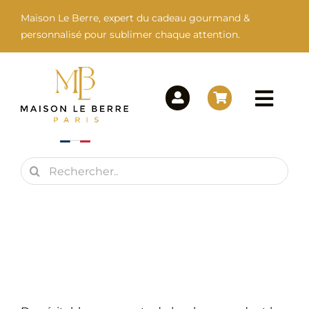
Passer
Maison Le Berre, expert du cadeau gourmand &
au
personnalisé pour sublimer chaque attention.
contenu
Togg
Navi
Rechercher:
Maison Le Berre
Nos Marques
Nos Produits