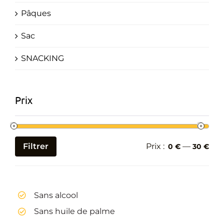
Pâques
Sac
SNACKING
Prix
Filtrer
Prix :
—
0 €
30 €
Prix
Prix
min
max
Sans alcool
Sans huile de palme