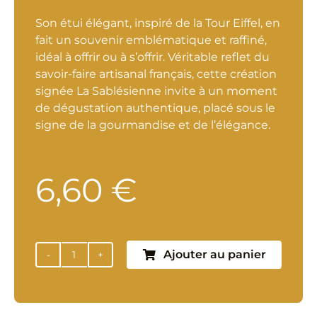
Son étui élégant, inspiré de la Tour Eiffel, en
fait un souvenir emblématique et raffiné,
idéal à offrir ou à s’offrir. Véritable reflet du
savoir-faire artisanal français, cette création
signée La Sablésienne invite à un moment
de dégustation authentique, placé sous le
signe de la gourmandise et de l’élégance.
6,60
€
Ajouter au panier
quantité
de
Biscuits
sablés