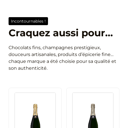
aux
pépites
de
Incontournables !
caramel
Craquez aussi pour…
beurre
salé
-
Chocolats fins, champagnes prestigieux,
Etui
douceurs artisanales, produits d’épicerie fine…
Tour
chaque marque a été choisie pour sa qualité et
Eiffel
son authenticité.
-
100g