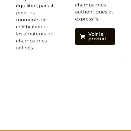
00 €
champagnes
équilibré, parfait
authentiques et
pour les
expressifs.
moments de
célébration et
les amateurs de
Voir le
produit
champagnes
raffinés.
Voir le
produit