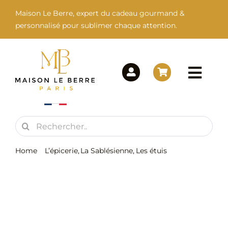
Passer
Maison Le Berre, expert du cadeau gourmand &
au
personnalisé pour sublimer chaque attention.
contenu
Togg
Navi
Rechercher:
Maison Le Berre
Home
L’épicerie
La Sablésienne
Les étuis
Nos Marques
Biscuits sablés aux pépites de caramel beurre salé –
Etui Tour Eiffel – 100g
Nos Produits