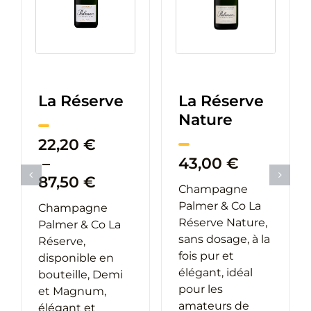
La Réserve
La Réserve
Nature
22,20
€
–
43,00
€
Plage
87,50
€
Champagne
de
Palmer & Co La
Champagne
e
prix :
Réserve Nature,
Palmer & Co La
22,20 €
sans dosage, à la
Réserve,
à
fois pur et
disponible en
0 €
87,50 €
élégant, idéal
bouteille, Demi
pour les
et Magnum,
amateurs de
élégant et