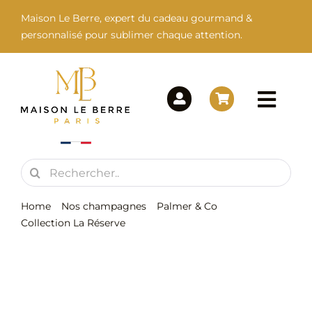
Passer
Maison Le Berre, expert du cadeau gourmand &
au
personnalisé pour sublimer chaque attention.
contenu
Togg
Navi
Rechercher:
Maison Le Berre
Home
Nos champagnes
Palmer & Co
Nos Marques
Collection La Réserve
Blanc De Noirs
Nos Produits