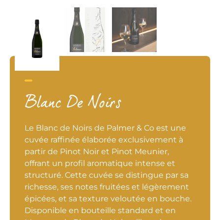
Blanc De Noirs
Le Blanc de Noirs de Palmer & Co est une
cuvée raffinée élaborée exclusivement à
partir de Pinot Noir et Pinot Meunier,
offrant un profil aromatique intense et
structuré. Cette cuvée se distingue par sa
richesse, ses notes fruitées et légèrement
épicées, et sa texture veloutée en bouche.
Disponible en bouteille standard et en