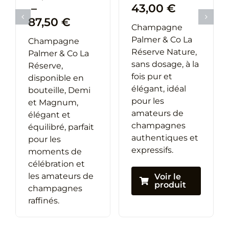
–
43,00
€
Plage
87,50
€
Champagne
de
Palmer & Co La
Champagne
e
prix :
Réserve Nature,
Palmer & Co La
22,20 €
sans dosage, à la
Réserve,
à
fois pur et
disponible en
0 €
87,50 €
élégant, idéal
bouteille, Demi
pour les
et Magnum,
amateurs de
élégant et
00 €
champagnes
équilibré, parfait
authentiques et
pour les
expressifs.
moments de
célébration et
les amateurs de
Voir le
produit
champagnes
raffinés.
Voir le