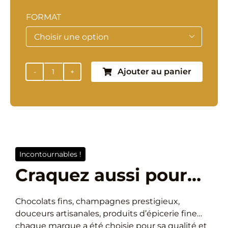
de
FORMAT
prix :

55,00 €
Ajouter au panier
quantité
à
de
Blanc
De
125,00 €
Noirs
Incontournables !
Craquez aussi pour…
Chocolats fins, champagnes prestigieux,
douceurs artisanales, produits d’épicerie fine…
chaque marque a été choisie pour sa qualité et