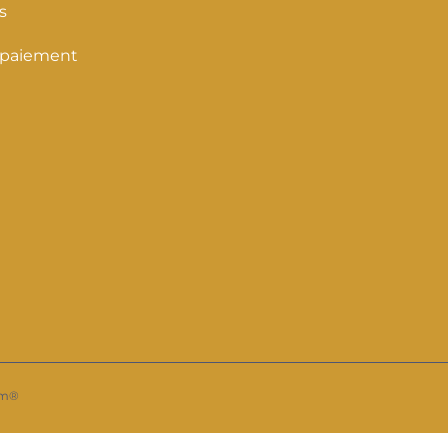
s
 paiement
om®