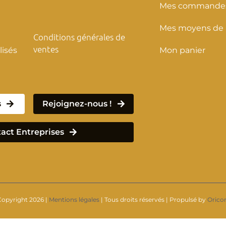
Mes commande
Mes moyens de
Conditions générales de
ventes
isés
Mon panier
s
Rejoignez-nous !
act Entreprises
Copyright
2026 |
Mentions légales
| Tous droits réservés | Propulsé by
Oric