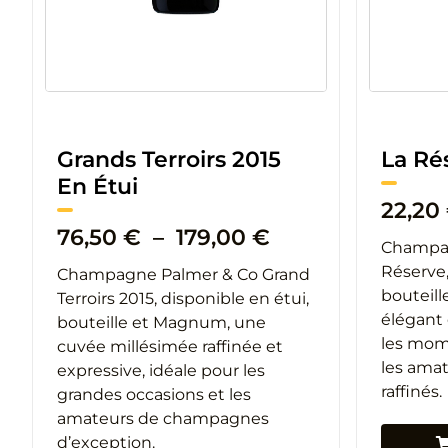
Grands Terroirs 2015
La Ré
En Étui
22,20
Plage
76,50
€
–
179,00
€
Champag
de
Réserve,
Champagne Palmer & Co Grand
prix :
bouteil
Terroirs 2015, disponible en étui,
76,50 €
élégant 
bouteille et Magnum, une
à
les mom
cuvée millésimée raffinée et
179,00 €
les ama
expressive, idéale pour les
raffinés.
grandes occasions et les
amateurs de champagnes
d’exception.