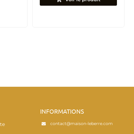
E
INFORMATIONS
contact@maison-leberre.com
te