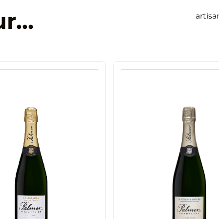
ur…
artis