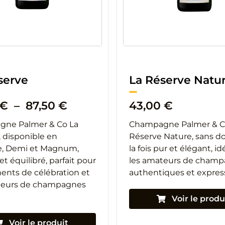
serve
La Réserve Natu
Plage
€
–
87,50
€
43,00
€
de
ne Palmer & Co La
Champagne Palmer & C
prix :
 disponible en
Réserve Nature, sans do
22,20 €
le, Demi et Magnum,
la fois pur et élégant, i
à
et équilibré, parfait pour
les amateurs de cham
87,50 €
ents de célébration et
authentiques et express
teurs de champagnes
Voir le produ
Voir le produit