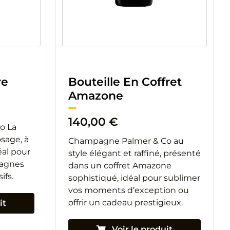
Bouteille En Coffret
re
Amazone
140,00
€
o La
sage, à
Champagne Palmer & Co au
déal pour
style élégant et raffiné, présenté
pagnes
dans un coffret Amazone
ifs.
sophistiqué, idéal pour sublimer
vos moments d’exception ou
offrir un cadeau prestigieux.
it
Voir le produit