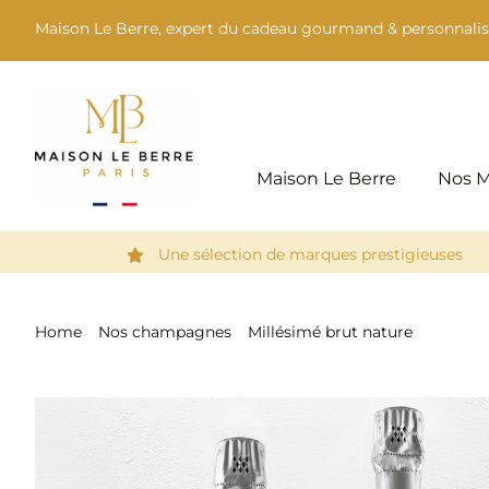
Passer
Maison Le Berre, expert du cadeau gourmand & personnalis
au
contenu
Maison Le Berre
Nos 
Une sélection de marques prestigieuses
Home
Nos champagnes
Millésimé brut nature
Millésimé Brut Nature Rosé – Bouteille coffret luxe