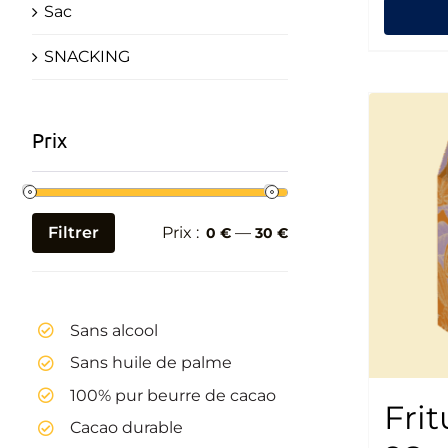
Sac
SNACKING
Prix
Filtrer
Prix :
—
0 €
30 €
Prix
Prix
min
max
Sans alcool
Sans huile de palme
100% pur beurre de cacao
Frit
Cacao durable