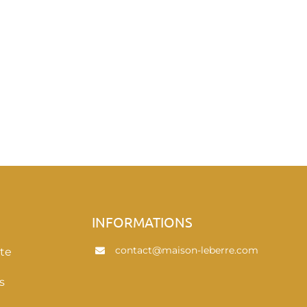
E
INFORMATIONS
contact@maison-leberre.com
te
s