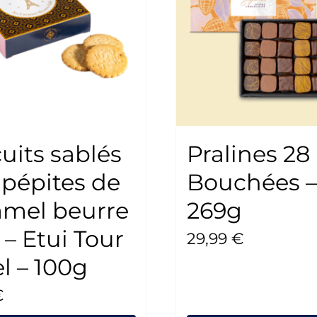
uits sablés
Pralines 28
 pépites de
Bouchées –
amel beurre
269g
 – Etui Tour
29,99
€
el – 100g
€