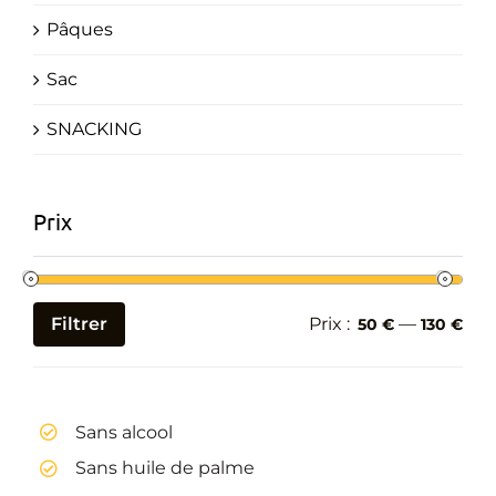
Pâques
Sac
SNACKING
Prix
Filtrer
Prix :
—
50 €
130 €
Prix
Prix
min
max
Sans alcool
Sans huile de palme