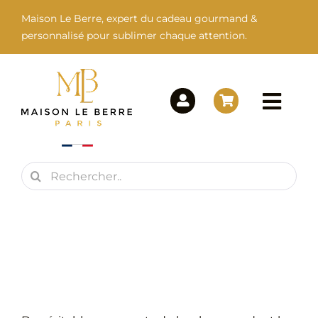
Passer
Maison Le Berre, expert du cadeau gourmand &
au
personnalisé pour sublimer chaque attention.
contenu
Togg
Navi
Rechercher:
Maison Le Berre
Nos Marques
Nos Produits