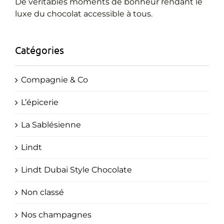
Cadeaux Personnalisés
De véritables moments de bonheur rendant le
luxe du chocolat accessible à tous.
Blog
Catégories
Compagnie & Co
L’épicerie
La Sablésienne
Lindt
Lindt Dubai Style Chocolate
Non classé
Nos champagnes