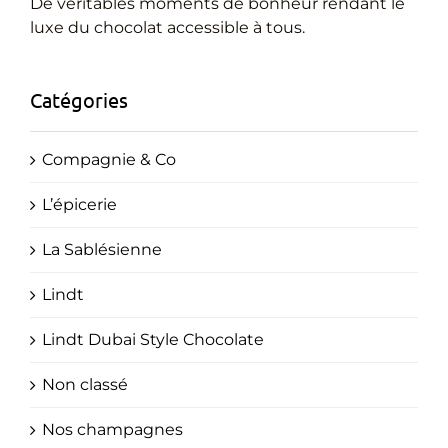
Cadeaux Personnalisés
De véritables moments de bonheur rendant le
luxe du chocolat accessible à tous.
Blog
Catégories
Compagnie & Co
L’épicerie
La Sablésienne
Lindt
Lindt Dubai Style Chocolate
Non classé
Nos champagnes