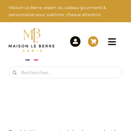
Passer
Maison Le Berre, expert du cadeau gourmand &
au
personnalisé pour sublimer chaque attention.
contenu
Togg
Navi
Rechercher:
Maison Le Berre
Nos Marques
Nos Produits